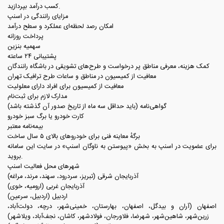
کسب درآمد بپردازید.
‏مزایای رانندگی در اسنپ
امکان رصد لحظه‌ای عملکرد و سطح درآمد
پرداخت روزانه
سهمیه بنزین
پشتیبانی ۲۴ ساعته
کمک‌ هزینه‌، معرفی مناطق پر درخواست و طرح‌های تشویقی در باشگاه رانندگان
معافیت از کمیسیون در مناطق و ساعات طرح ترافیک تهران
معافیت از کمیسیون برای افراد دارای معلولیت
‏ مدارک لازم برای ثبت‌نام
گواهی‌نامه‌ (باید حداقل سه ماه از تاریخ صدور آن گذشته باشد)
کارت خودرو یا برگ سبز خودرو
بیمه‌نامه معتبر
برگهٔ معاینه فنی برای خودروهای بالای ۵ سال ساخت
برای عضویت در اسنپ به بخش «پیوستن به ناوگان اسنپ» در سایت این سامانه
بروید.
شهرهای محل فعالیت اسنپ
آذربایجان شرقی (تبریز، سردرود، سهند، مرند، مراغه)
آذربایجان غربی (ارومیه، خوی)
اردبیل (اردبیل، سرعین)
اصفهان (آران و بیدگل، اصفهان، بهارستان، خمینی‌شهر، درچه، دولت‌آباد،
زرین‌شهر، شاهین‌شهر، شهرضا، فلاورجان، فولادشهر، کاشان، نجف‌آباد، ویلاشهر)