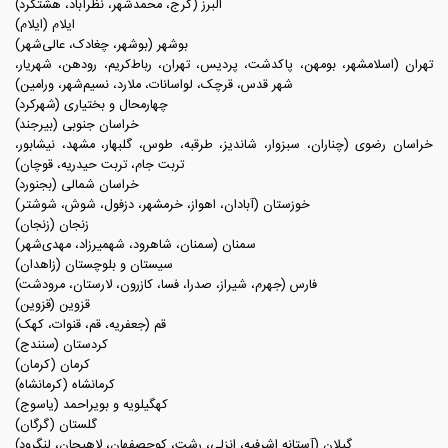
البرز (کرج، محمدشهر، نظرآباد، هشتگرد)
ایلام (ایلام)
بوشهر (بوشهر، چغادک، عالی‌شهر)
تهران (اسلامشهر، بومهن، پاکدشت، پردیس، تهران، رباط‌کریم، رودهن، شهریار،
شهر قدس، قرچک، لواسانات، ملارد، نسیم‌شهر، ورامین)
چهارمحال و بختیاری (شهرکرد)
خراسان جنوبی (بیرجند)
خراسان رضوی (چناران، سبزوار، شاندیز، طرقبه، طوس، گلبهار، مشهد، نیشابور،
تربت جام، تربت حیدریه، قوچان)
خراسان شمالی (بجنورد)
خوزستان (آبادان، اهواز، خرمشهر، دزفول، شوش، شوشتر)
زنجان (زنجان)
سمنان (سمنان، شاهرود، شهمیرزاد، مهدی‌شهر)
سیستان و بلوچستان (زاهدان)
فارس (جهرم، شیراز، صدرا، فسا، کازرون، لارستان، مرودشت)
قزوین (قزوین)
قم (جعفریه، قم، قنوات، کهک)
کردستان (سنندج)
کرمان (کرمان)
کرمانشاه (کرمانشاه)
کهگیلویه و بویراحمد (یاسوج)
گلستان (گرگان)
گیلان (آستانه اشرفیه، انزلی، رشت، کوچصفهان، لاهیجان، لنگرود)