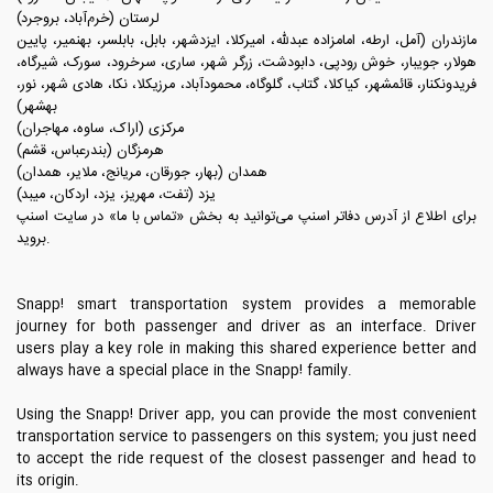
لرستان (خرم‌آباد، بروجرد)
مازندران (آمل، ارطه، امامزاده عبدلله، امیرکلا، ایزدشهر، بابل، بابلسر، بهنمیر، پایین
هولار، جویبار، خوش رودپی، دابودشت، زرگر شهر، ساری، سرخرود، سورک، شیرگاه،
فریدونکنار، قائمشهر، کیاکلا، گتاب، گلوگاه، محمودآباد، مرزیکلا، نکا، هادی شهر، نور،
بهشهر)
مرکزی (اراک، ساوه، مهاجران)
هرمزگان (بندرعباس، قشم)
همدان (بهار، جورقان، مریانج، ملایر، همدان)
یزد (تفت، مهریز، یزد، اردکان، میبد)
برای اطلاع از آدرس دفاتر اسنپ می‌توانید به بخش «تماس با ما» در سایت اسنپ
بروید.
Snapp! smart transportation system provides a memorable
journey for both passenger and driver as an interface. Driver
users play a key role in making this shared experience better and
always have a special place in the Snapp! family.
Using the Snapp! Driver app, you can provide the most convenient
transportation service to passengers on this system; you just need
to accept the ride request of the closest passenger and head to
its origin.